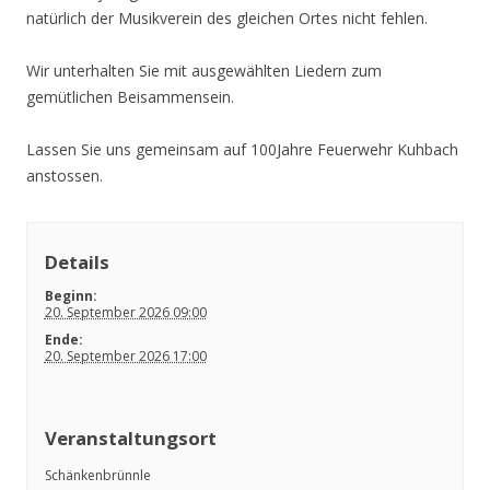
r
natürlich der Musikverein des gleichen Ortes nicht fehlen.
a
Wir unterhalten Sie mit ausgewählten Liedern zum
n
gemütlichen Beisammensein.
s
t
Lassen Sie uns gemeinsam auf 100Jahre Feuerwehr Kuhbach
anstossen.
a
l
t
Details
u
Beginn:
n
20. September 2026 09:00
g
Ende:
20. September 2026 17:00
s
n
a
Veranstaltungsort
v
Schänkenbrünnle