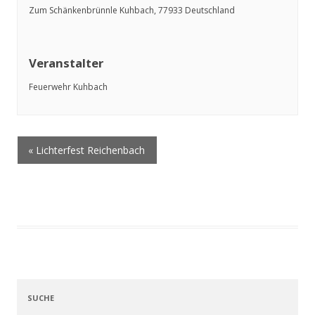
i
Zum Schänkenbrünnle
Kuhbach
,
77933
Deutschland
g
a
Veranstalter
t
i
Feuerwehr Kuhbach
o
n
« Lichterfest Reichenbach
V
e
r
a
n
s
t
SUCHE
a